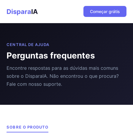
Dispara
IA
Começar grátis
CENTRAL DE AJUDA
Perguntas frequentes
Encontre respostas para as dúvidas mais comuns
sobre o DisparaIA. Não encontrou o que procura?
Fale com nosso suporte.
SOBRE O PRODUTO